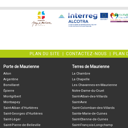
PLAN DU SITE
|
CONTACTEZ-NOUS
|
PLAN 
Porte de Maurienne
Terres de Maurienne
Aiton
La Chambre
Argentine
La Chapelle
Bonvillaret
Les Chavannes-en-Maurienne
Épierre
Notre-Dame-du-Cruet
Montgilbert
Saint-Alban-des-Villards
Montsapey
Saint-Avre
Saint-Alban d'Hurtières
Saint-Colomban-des-Villards
Saint-Georges d'Hurtières
Sainte-Marie-de-Cuines
Saint-Léger
Saint-Etienne-de-Cuines
Saint-Pierre-de-Belleville
Saint-François-Longchamp