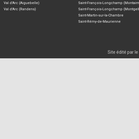
Val d'Arc (Aiguebelle)
Saint-François-Longchamp (Montaim
Val d'Arc (Randens)
Saint-François-Longchamp (Montgell
Saint-Martin-sur-la-Chambre
Saint-Rémy-de-Maurienne
Site édité par 