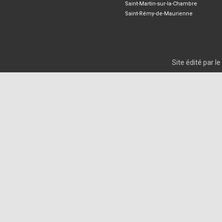
Saint-Martin-sur-la-Chambre
Saint-Rémy-de-Maurienne
Site édité par 