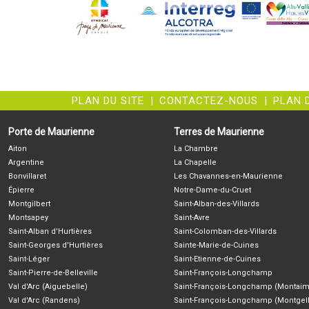
PLAN DU SITE
|
CONTACTEZ-NOUS
|
PLAN 
Porte de Maurienne
Terres de Maurienne
Aiton
La Chambre
Argentine
La Chapelle
Bonvillaret
Les Chavannes-en-Maurienne
Épierre
Notre-Dame-du-Cruet
Montgilbert
Saint-Alban-des-Villards
Montsapey
Saint-Avre
Saint-Alban d'Hurtières
Saint-Colomban-des-Villards
Saint-Georges d'Hurtières
Sainte-Marie-de-Cuines
Saint-Léger
Saint-Etienne-de-Cuines
Saint-Pierre-de-Belleville
Saint-François-Longchamp
Val d'Arc (Aiguebelle)
Saint-François-Longchamp (Montaim
Val d'Arc (Randens)
Saint-François-Longchamp (Montgell