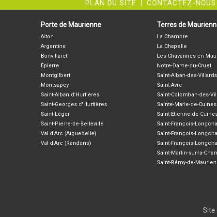
PLAN DU SITE
|
CONTACTEZ-NOUS
Porte de Maurienne
Terres de Maurien
Aiton
La Chambre
Argentine
La Chapelle
Bonvillaret
Les Chavannes-en-Mau
Épierre
Notre-Dame-du-Cruet
Montgilbert
Saint-Alban-des-Villards
Montsapey
Saint-Avre
Saint-Alban d'Hurtières
Saint-Colomban-des-Vil
Saint-Georges d'Hurtières
Sainte-Marie-de-Cuines
Saint-Léger
Saint-Etienne-de-Cuine
Saint-Pierre-de-Belleville
Saint-François-Longc
Val d'Arc (Aiguebelle)
Saint-François-Longch
Val d'Arc (Randens)
Saint-François-Longch
Saint-Martin-sur-la-Ch
Saint-Rémy-de-Maurie
Site