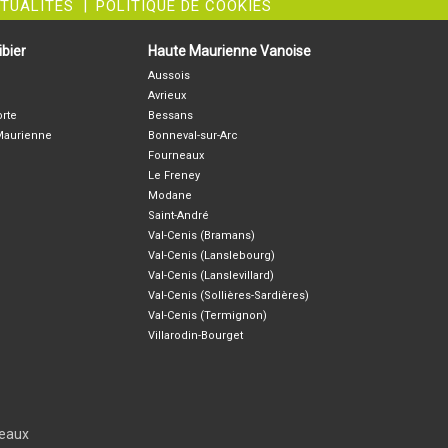
CTUALITÉS
|
POLITIQUE DE COOKIES
bier
Haute Maurienne Vanoise
Aussois
Avrieux
orte
Bessans
-Maurienne
Bonneval-sur-Arc
Fourneaux
Le Freney
Modane
Saint-André
Val-Cenis (Bramans)
Val-Cenis (Lanslebourg)
Val-Cenis (Lanslevillard)
Val-Cenis (Sollières-Sardières)
Val-Cenis (Termignon)
Villarodin-Bourget
seaux