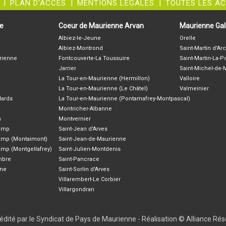
|
PLAN D'ACCÈS
|
MENTIONS LÉGALES
|
TOUTES LES A
ne
Coeur de Maurienne Arvan
Maurienne Gali
Albiez-le-Jeune
Orelle
Albiez-Montrond
Saint-Martin d'Arc
rienne
Fontcouverte-La Toussuire
Saint-Martin-La-P
Jarrier
Saint-Michel-de
La Tour-en-Maurienne (Hermillon)
Valloire
La Tour-en-Maurienne (Le Châtel)
Valmeinier
lards
La Tour-en-Maurienne (Pontamafrey-Montpascal)
Montricher-Albanne
s
Montvernier
hamp
Saint-Jean d'Arves
amp (Montaimont)
Saint-Jean-de-Maurienne
amp (Montgellafrey)
Saint-Julien-Montdenis
ambre
Saint-Pancrace
nne
Saint-Sorlin d'Arves
Villarembert-Le Corbier
Villargondran
 édité par le Syndicat de Pays de Maurienne -
Réalisation © Alliance Ré