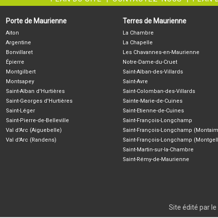
Porte de Maurienne
Terres de Maurienne
Aiton
La Chambre
Argentine
La Chapelle
Bonvillaret
Les Chavannes-en-Maurienne
Épierre
Notre-Dame-du-Cruet
Montgilbert
Saint-Alban-des-Villards
Montsapey
Saint-Avre
Saint-Alban d'Hurtières
Saint-Colomban-des-Villards
Saint-Georges d'Hurtières
Sainte-Marie-de-Cuines
Saint-Léger
Saint-Etienne-de-Cuines
Saint-Pierre-de-Belleville
Saint-François-Longchamp
Val d'Arc (Aiguebelle)
Saint-François-Longchamp (Montaim
Val d'Arc (Randens)
Saint-François-Longchamp (Montgell
Saint-Martin-sur-la-Chambre
Saint-Rémy-de-Maurienne
Site édité par 