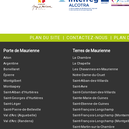
PLAN DU SITE
|
CONTACTEZ-NOUS
|
PLAN 
Porte de Maurienne
Terres de Maurienne
Aiton
La Chambre
Argentine
La Chapelle
Bonvillaret
Les Chavannes-en-Maurienne
Épierre
Notre-Dame-du-Cruet
Montgilbert
Saint-Alban-des-Villards
Montsapey
Saint-Avre
Saint-Alban d'Hurtières
Saint-Colomban-des-Villards
Saint-Georges d'Hurtières
Sainte-Marie-de-Cuines
Saint-Léger
Saint-Etienne-de-Cuines
Saint-Pierre-de-Belleville
Saint-François-Longchamp
Val d'Arc (Aiguebelle)
Saint-François-Longchamp (Montaim
Val d'Arc (Randens)
Saint-François-Longchamp (Montgell
Saint-Martin-sur-la-Chambre