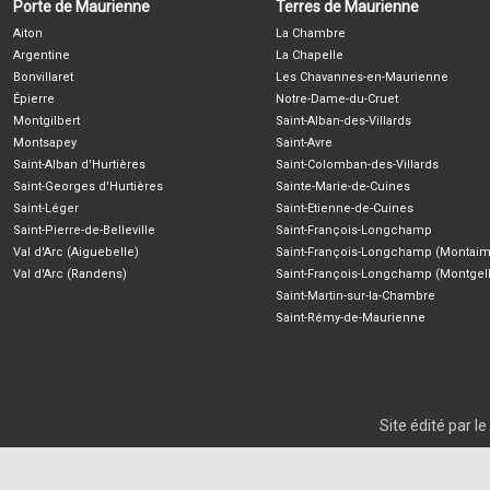
Porte de Maurienne
Terres de Maurienne
Aiton
La Chambre
Argentine
La Chapelle
Bonvillaret
Les Chavannes-en-Maurienne
Épierre
Notre-Dame-du-Cruet
Montgilbert
Saint-Alban-des-Villards
Montsapey
Saint-Avre
Saint-Alban d'Hurtières
Saint-Colomban-des-Villards
Saint-Georges d'Hurtières
Sainte-Marie-de-Cuines
Saint-Léger
Saint-Etienne-de-Cuines
Saint-Pierre-de-Belleville
Saint-François-Longchamp
Val d'Arc (Aiguebelle)
Saint-François-Longchamp (Montaim
Val d'Arc (Randens)
Saint-François-Longchamp (Montgell
Saint-Martin-sur-la-Chambre
Saint-Rémy-de-Maurienne
Site édité par 