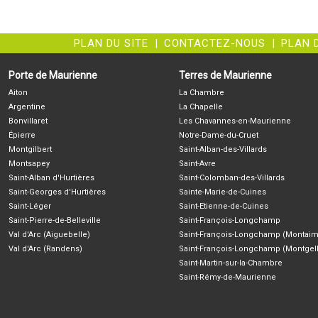
PLAN DU SITE
|
CONTACTEZ-NOUS
|
PLAN 
Porte de Maurienne
Terres de Maurienne
Aiton
La Chambre
Argentine
La Chapelle
Bonvillaret
Les Chavannes-en-Maurienne
Épierre
Notre-Dame-du-Cruet
Montgilbert
Saint-Alban-des-Villards
Montsapey
Saint-Avre
Saint-Alban d'Hurtières
Saint-Colomban-des-Villards
Saint-Georges d'Hurtières
Sainte-Marie-de-Cuines
Saint-Léger
Saint-Etienne-de-Cuines
Saint-Pierre-de-Belleville
Saint-François-Longchamp
Val d'Arc (Aiguebelle)
Saint-François-Longchamp (Montaim
Val d'Arc (Randens)
Saint-François-Longchamp (Montgell
Saint-Martin-sur-la-Chambre
Saint-Rémy-de-Maurienne