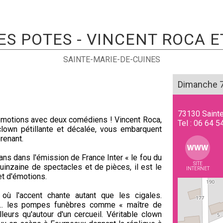
ES POTES - VINCENT ROCA E
SAINTE-MARIE-DE-CUINES
Dimanche 7 
73130
Saint
émotions avec deux comédiens ! Vincent Roca,
Tel :
06 64 5
clown pétillante et décalée, vous embarquent
renant.
ns dans l'émission de France Inter « le fou du
SITE
quinzaine de spectacles et de pièces, il est le
INTERNET
t d'émotions.
ù l'accent chante autant que les cigales.
s … les pompes funèbres comme « maître de
eurs qu'autour d'un cercueil. Véritable clown