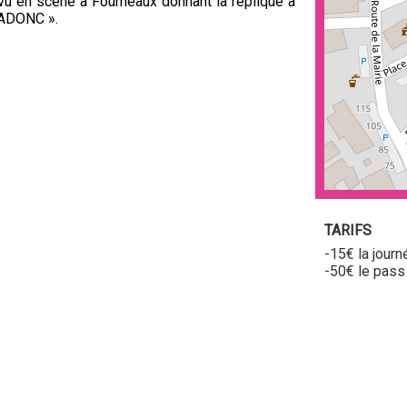
vu en scène à Fourneaux donnant la réplique à
 ADONC ».
TARIFS
-15€ la journ
-50€ le pass