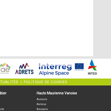
CTUALITÉS
|
POLITIQUE DE COOKIES
bier
Haute Maurienne Vanoise
Aussois
Avrieux
orte
Bessans