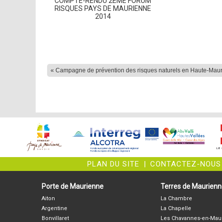
COMPTE-RENDU 2ÈME FORUM
RISQUES PAYS DE MAURIENNE
2014
« Campagne de prévention des risques naturels en Haute-Mau
PLAN DU SITE
|
CONTACTEZ-NOUS
Porte de Maurienne
Terres de Maurien
Aiton
La Chambre
Argentine
La Chapelle
Bonvillaret
Les Chavannes-en-Mau