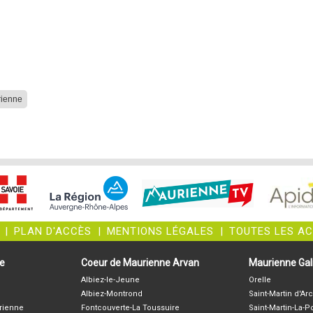
rienne
|
PLAN D'ACCÈS
|
MENTIONS LÉGALES
|
TOUTES LES A
ne
Coeur de Maurienne Arvan
Maurienne Gali
Albiez-le-Jeune
Orelle
Albiez-Montrond
Saint-Martin d'Arc
rienne
Fontcouverte-La Toussuire
Saint-Martin-La-P