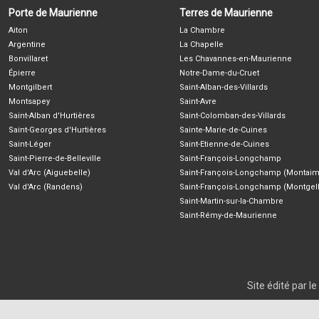
Porte de Maurienne
Terres de Maurienne
Aiton
La Chambre
Argentine
La Chapelle
Bonvillaret
Les Chavannes-en-Maurienne
Épierre
Notre-Dame-du-Cruet
Montgilbert
Saint-Alban-des-Villards
Montsapey
Saint-Avre
Saint-Alban d'Hurtières
Saint-Colomban-des-Villards
Saint-Georges d'Hurtières
Sainte-Marie-de-Cuines
Saint-Léger
Saint-Etienne-de-Cuines
Saint-Pierre-de-Belleville
Saint-François-Longchamp
Val d'Arc (Aiguebelle)
Saint-François-Longchamp (Montaim
Val d'Arc (Randens)
Saint-François-Longchamp (Montgell
Saint-Martin-sur-la-Chambre
Saint-Rémy-de-Maurienne
Site édité par 