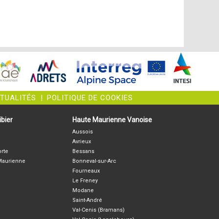
CTUALITÉS
|
POLITIQUE DE COOKIES
bier
Haute Maurienne Vanoise
Aussois
Avrieux
orte
Bessans
-Maurienne
Bonneval-sur-Arc
Fourneaux
Le Freney
Modane
Saint-André
Val-Cenis (Bramans)