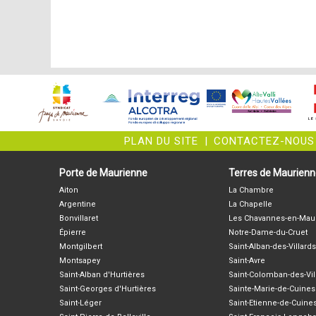
PLAN DU SITE
|
CONTACTEZ-NOUS
Porte de Maurienne
Terres de Maurien
Aiton
La Chambre
Argentine
La Chapelle
Bonvillaret
Les Chavannes-en-Mau
Épierre
Notre-Dame-du-Cruet
Montgilbert
Saint-Alban-des-Villards
Montsapey
Saint-Avre
Saint-Alban d'Hurtières
Saint-Colomban-des-Vil
Saint-Georges d'Hurtières
Sainte-Marie-de-Cuines
Saint-Léger
Saint-Etienne-de-Cuine