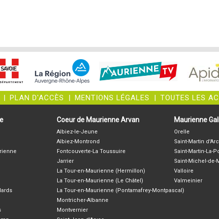
|
PLAN D'ACCÈS
|
MENTIONS LÉGALES
|
TOUTES LES A
ne
Coeur de Maurienne Arvan
Maurienne Gali
Albiez-le-Jeune
Orelle
Albiez-Montrond
Saint-Martin d'Arc
rienne
Fontcouverte-La Toussuire
Saint-Martin-La-P
Jarrier
Saint-Michel-de
La Tour-en-Maurienne (Hermillon)
Valloire
La Tour-en-Maurienne (Le Châtel)
Valmeinier
lards
La Tour-en-Maurienne (Pontamafrey-Montpascal)
Montricher-Albanne
s
Montvernier