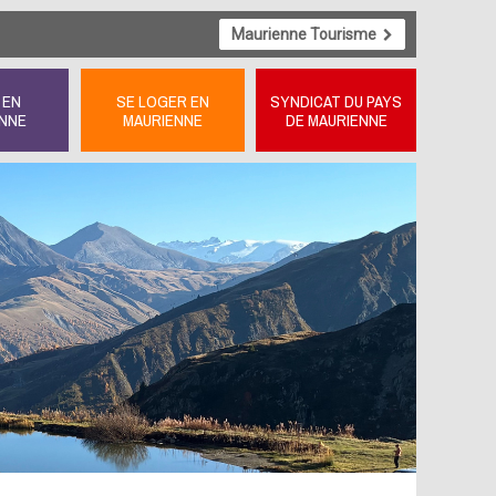
Maurienne Tourisme
 EN
SE LOGER EN
SYNDICAT DU PAYS
NNE
MAURIENNE
DE MAURIENNE