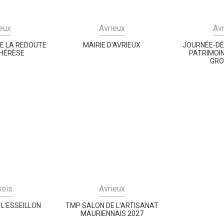
eux
Avrieux
Av
DE LA REDOUTE
MAIRIE D'AVRIEUX
JOURNÉE-DÉ
THÉRÈSE
PATRIMOI
GRO
sois
Avrieux
 L'ESSEILLON
TMP SALON DE L'ARTISANAT
MAURIENNAIS 2027