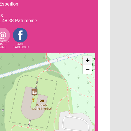
'Esseillon
ux
2 48 38
Patrimoine
VOYER
UN E-
PAGE
MAIL
FACEBOOK
+
−