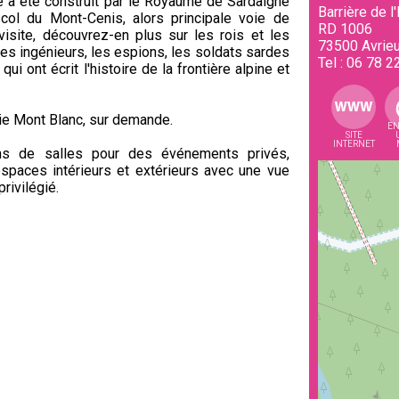
é a été construit par le Royaume de Sardaigne
Barrière de l
col du Mont-Cenis, alors principale voie de
RD 1006
isite, découvrez-en plus sur les rois et les
73500
Avrie
les ingénieurs, les espions, les soldats sardes
Tel :
06 78 2
qui ont écrit l'histoire de la frontière alpine et
ie Mont Blanc, sur demande.
EN
SITE
INTERNET
ns de salles pour des événements privés,
espaces intérieurs et extérieurs avec une vue
rivilégié.