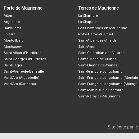
Porte de Maurienne
Terres de Maurienne
Aiton
La Chambre
Argentine
La Chapelle
Bonvillaret
Les Chavannes-en-Maurienne
Épierre
Notre-Dame-du-Cruet
Montgilbert
Saint-Alban-des-Villards
Montsapey
Saint-Avre
Saint-Alban d'Hurtières
Saint-Colomban-des-Villards
Saint-Georges d'Hurtières
Sainte-Marie-de-Cuines
Saint-Léger
Saint-Etienne-de-Cuines
Saint-Pierre-de-Belleville
Saint-François-Longchamp
Val d'Arc (Aiguebelle)
Saint-François-Longchamp (Montaim
Val d'Arc (Randens)
Saint-François-Longchamp (Montgell
Saint-Martin-sur-la-Chambre
Saint-Rémy-de-Maurienne
Site édité par 