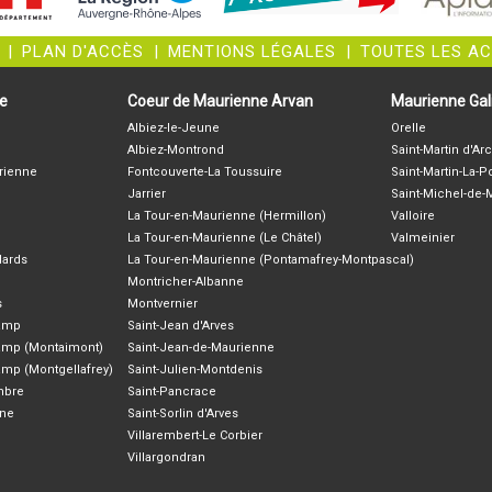
|
PLAN D'ACCÈS
|
MENTIONS LÉGALES
|
TOUTES LES A
ne
Coeur de Maurienne Arvan
Maurienne Gali
Albiez-le-Jeune
Orelle
Albiez-Montrond
Saint-Martin d'Arc
rienne
Fontcouverte-La Toussuire
Saint-Martin-La-P
Jarrier
Saint-Michel-de
La Tour-en-Maurienne (Hermillon)
Valloire
La Tour-en-Maurienne (Le Châtel)
Valmeinier
lards
La Tour-en-Maurienne (Pontamafrey-Montpascal)
Montricher-Albanne
s
Montvernier
hamp
Saint-Jean d'Arves
amp (Montaimont)
Saint-Jean-de-Maurienne
amp (Montgellafrey)
Saint-Julien-Montdenis
ambre
Saint-Pancrace
nne
Saint-Sorlin d'Arves
Villarembert-Le Corbier
Villargondran