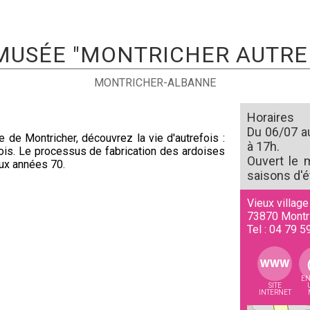
USÉE "MONTRICHER AUTRE
MONTRICHER-ALBANNE
Horaires
Du 06/07 au
 de Montricher, découvrez la vie d'autrefois :
à 17h.
 bois. Le processus de fabrication des ardoises
Ouvert le 
aux années 70.
saisons d'ét
Vieux village
73870
Montr
Tel :
04 79 5
EN
SITE
INTERNET