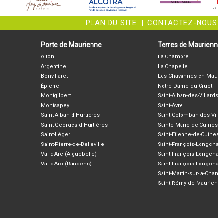
PLAN DU SITE
|
CONTACTEZ-NOUS
Porte de Maurienne
Terres de Maurien
Aiton
La Chambre
Argentine
La Chapelle
Bonvillaret
Les Chavannes-en-Mau
Épierre
Notre-Dame-du-Cruet
Montgilbert
Saint-Alban-des-Villards
Montsapey
Saint-Avre
Saint-Alban d'Hurtières
Saint-Colomban-des-Vil
Saint-Georges d'Hurtières
Sainte-Marie-de-Cuines
Saint-Léger
Saint-Etienne-de-Cuine
Saint-Pierre-de-Belleville
Saint-François-Longc
Val d'Arc (Aiguebelle)
Saint-François-Longch
Val d'Arc (Randens)
Saint-François-Longch
Saint-Martin-sur-la-Ch
Saint-Rémy-de-Maurie