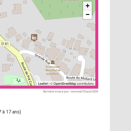
+
−
Leaflet
| ©
OpenStreetMap
contributors
Dernière mise à jour : mercredi 05 août 2026
(7 à 17 ans)