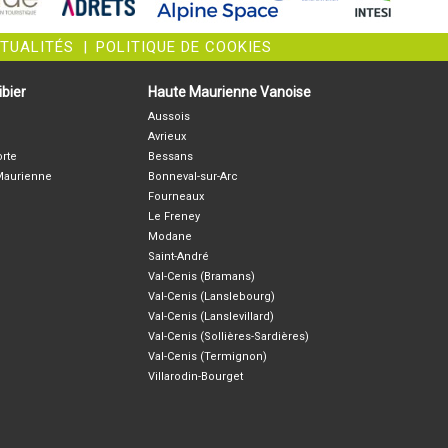
CTUALITÉS
|
POLITIQUE DE COOKIES
bier
Haute Maurienne Vanoise
Aussois
Avrieux
orte
Bessans
-Maurienne
Bonneval-sur-Arc
Fourneaux
Le Freney
Modane
Saint-André
Val-Cenis (Bramans)
Val-Cenis (Lanslebourg)
Val-Cenis (Lanslevillard)
Val-Cenis (Sollières-Sardières)
Val-Cenis (Termignon)
Villarodin-Bourget