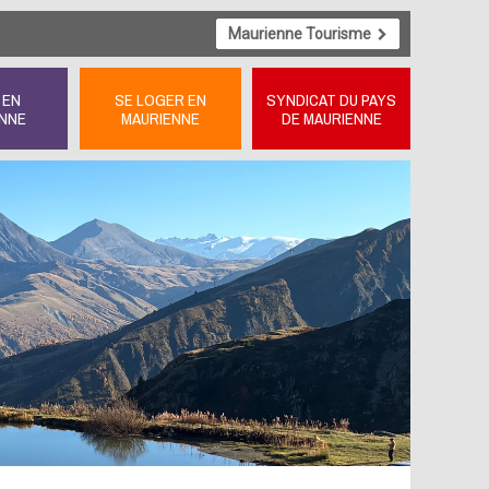
Maurienne Tourisme
 EN
SE LOGER EN
SYNDICAT DU PAYS
NNE
MAURIENNE
DE MAURIENNE