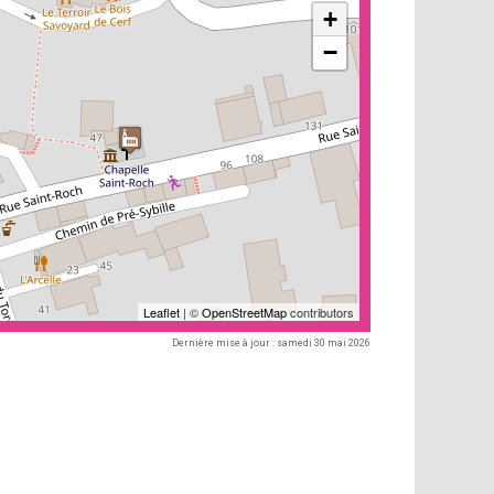
+
−
Leaflet
| ©
OpenStreetMap
contributors
Dernière mise à jour : samedi 30 mai 2026