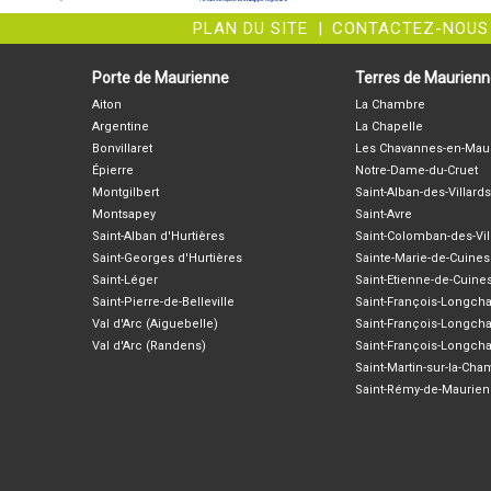
PLAN DU SITE
|
CONTACTEZ-NOUS
Porte de Maurienne
Terres de Maurien
Aiton
La Chambre
Argentine
La Chapelle
Bonvillaret
Les Chavannes-en-Mau
Épierre
Notre-Dame-du-Cruet
Montgilbert
Saint-Alban-des-Villards
Montsapey
Saint-Avre
Saint-Alban d'Hurtières
Saint-Colomban-des-Vil
Saint-Georges d'Hurtières
Sainte-Marie-de-Cuines
Saint-Léger
Saint-Etienne-de-Cuine
Saint-Pierre-de-Belleville
Saint-François-Longc
Val d'Arc (Aiguebelle)
Saint-François-Longch
Val d'Arc (Randens)
Saint-François-Longch
Saint-Martin-sur-la-Ch
Saint-Rémy-de-Maurie