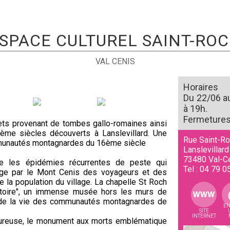
SPACE CULTUREL SAINT-RO
VAL CENIS
Horaires
Du 22/06 a
à 19h.
Fermetures 
ets provenant de tombes gallo-romaines ainsi
me siècles découverts à Lanslevillard. Une
Rue Saint-R
munautés montagnardes du 16ème siècle
Lanslevillard
73480
Val-C
e les épidémies récurrentes de peste qui
Tel :
04 79 0
age par le Mont Cenis des voyageurs et des
la population du village. La chapelle St Roch
stoire", un immense musée hors les murs de
t de la vie des communautés montagnardes de
EN
SITE
INTERNET
leureuse, le monument aux morts emblématique