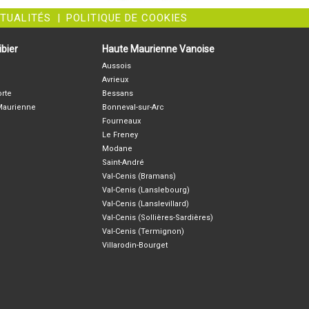
CTUALITÉS
|
POLITIQUE DE COOKIES
bier
Haute Maurienne Vanoise
Aussois
Avrieux
orte
Bessans
-Maurienne
Bonneval-sur-Arc
Fourneaux
Le Freney
Modane
Saint-André
Val-Cenis (Bramans)
Val-Cenis (Lanslebourg)
Val-Cenis (Lanslevillard)
Val-Cenis (Sollières-Sardières)
Val-Cenis (Termignon)
Villarodin-Bourget