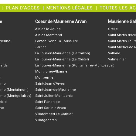
|
PLAN D'ACCÈS
|
MENTIONS LÉGALES
|
TOUTES LES A
ne
Coeur de Maurienne Arvan
Maurienne Gali
Albiez-le-Jeune
Orelle
Albiez-Montrond
Saint-Martin d'Arc
rienne
Fontcouverte-La Toussuire
Saint-Martin-La-P
Jarrier
Saint-Michel-de
La Tour-en-Maurienne (Hermillon)
Valloire
La Tour-en-Maurienne (Le Châtel)
Valmeinier
lards
La Tour-en-Maurienne (Pontamafrey-Montpascal)
Montricher-Albanne
s
Montvernier
hamp
Saint-Jean d'Arves
amp (Montaimont)
Saint-Jean-de-Maurienne
amp (Montgellafrey)
Saint-Julien-Montdenis
ambre
Saint-Pancrace
nne
Saint-Sorlin d'Arves
Villarembert-Le Corbier
Villargondran