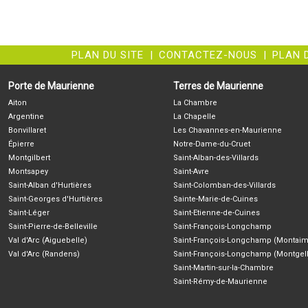
PLAN DU SITE
|
CONTACTEZ-NOUS
|
PLAN 
Porte de Maurienne
Terres de Maurienne
Aiton
La Chambre
Argentine
La Chapelle
Bonvillaret
Les Chavannes-en-Maurienne
Épierre
Notre-Dame-du-Cruet
Montgilbert
Saint-Alban-des-Villards
Montsapey
Saint-Avre
Saint-Alban d'Hurtières
Saint-Colomban-des-Villards
Saint-Georges d'Hurtières
Sainte-Marie-de-Cuines
Saint-Léger
Saint-Etienne-de-Cuines
Saint-Pierre-de-Belleville
Saint-François-Longchamp
Val d'Arc (Aiguebelle)
Saint-François-Longchamp (Montaim
Val d'Arc (Randens)
Saint-François-Longchamp (Montgell
Saint-Martin-sur-la-Chambre
Saint-Rémy-de-Maurienne