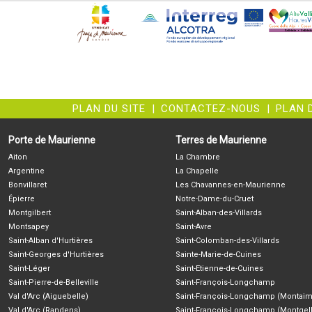
PLAN DU SITE
|
CONTACTEZ-NOUS
|
PLAN 
Porte de Maurienne
Terres de Maurienne
Aiton
La Chambre
Argentine
La Chapelle
Bonvillaret
Les Chavannes-en-Maurienne
Épierre
Notre-Dame-du-Cruet
Montgilbert
Saint-Alban-des-Villards
Montsapey
Saint-Avre
Saint-Alban d'Hurtières
Saint-Colomban-des-Villards
Saint-Georges d'Hurtières
Sainte-Marie-de-Cuines
Saint-Léger
Saint-Etienne-de-Cuines
Saint-Pierre-de-Belleville
Saint-François-Longchamp
Val d'Arc (Aiguebelle)
Saint-François-Longchamp (Montaim
Val d'Arc (Randens)
Saint-François-Longchamp (Montgell