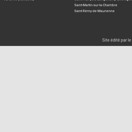
Saint-Martin-sur-la-Chambre
Saint-Rémy-de-Maurienne
Site édité par 