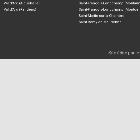
Val d'Arc (Aiguebelle)
Saint-François-Longchamp (Montaim
Val d'Arc (Randens)
Saint-François-Longchamp (Montgell
Saint-Martin-sur-la-Chambre
Saint-Rémy-de-Maurienne
Site édité par 