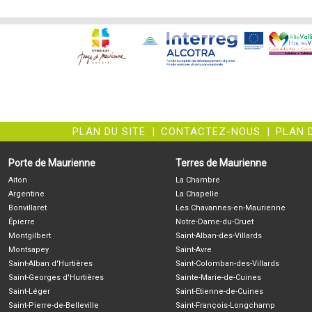
PLAN DU SITE
|
CONTACTEZ-NOUS
|
PLAN 
Porte de Maurienne
Terres de Maurienne
Aiton
La Chambre
Argentine
La Chapelle
Bonvillaret
Les Chavannes-en-Maurienne
Épierre
Notre-Dame-du-Cruet
Montgilbert
Saint-Alban-des-Villards
Montsapey
Saint-Avre
Saint-Alban d'Hurtières
Saint-Colomban-des-Villards
Saint-Georges d'Hurtières
Sainte-Marie-de-Cuines
Saint-Léger
Saint-Etienne-de-Cuines
Saint-Pierre-de-Belleville
Saint-François-Longchamp