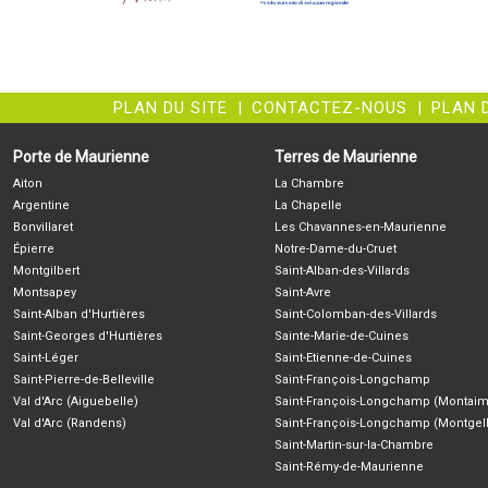
PLAN DU SITE
|
CONTACTEZ-NOUS
|
PLAN 
Porte de Maurienne
Terres de Maurienne
Aiton
La Chambre
Argentine
La Chapelle
Bonvillaret
Les Chavannes-en-Maurienne
Épierre
Notre-Dame-du-Cruet
Montgilbert
Saint-Alban-des-Villards
Montsapey
Saint-Avre
Saint-Alban d'Hurtières
Saint-Colomban-des-Villards
Saint-Georges d'Hurtières
Sainte-Marie-de-Cuines
Saint-Léger
Saint-Etienne-de-Cuines
Saint-Pierre-de-Belleville
Saint-François-Longchamp
Val d'Arc (Aiguebelle)
Saint-François-Longchamp (Montaim
Val d'Arc (Randens)
Saint-François-Longchamp (Montgell
Saint-Martin-sur-la-Chambre
Saint-Rémy-de-Maurienne