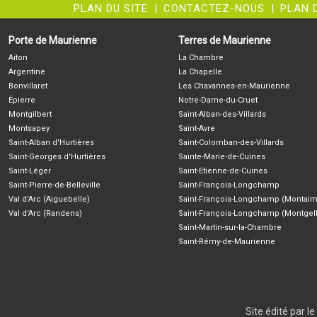
PLAN DU SITE
|
CONTACTEZ-NOUS
|
PLAN 
Porte de Maurienne
Terres de Maurienne
Aiton
La Chambre
Argentine
La Chapelle
Bonvillaret
Les Chavannes-en-Maurienne
Épierre
Notre-Dame-du-Cruet
Montgilbert
Saint-Alban-des-Villards
Montsapey
Saint-Avre
Saint-Alban d'Hurtières
Saint-Colomban-des-Villards
Saint-Georges d'Hurtières
Sainte-Marie-de-Cuines
Saint-Léger
Saint-Etienne-de-Cuines
Saint-Pierre-de-Belleville
Saint-François-Longchamp
Val d'Arc (Aiguebelle)
Saint-François-Longchamp (Montaim
Val d'Arc (Randens)
Saint-François-Longchamp (Montgell
Saint-Martin-sur-la-Chambre
Saint-Rémy-de-Maurienne
Site édité par 