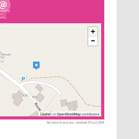
VOYER
UN E-
MAIL
+
−
Leaflet
| ©
OpenStreetMap
contributors
Dernière mise à jour : vendredi 05 juin 2026