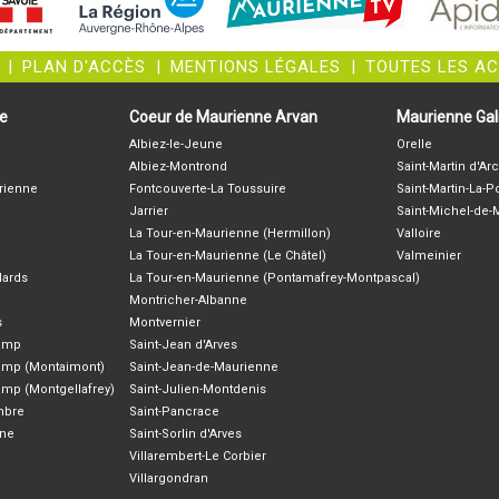
|
PLAN D'ACCÈS
|
MENTIONS LÉGALES
|
TOUTES LES A
ne
Coeur de Maurienne Arvan
Maurienne Gali
Albiez-le-Jeune
Orelle
Albiez-Montrond
Saint-Martin d'Arc
rienne
Fontcouverte-La Toussuire
Saint-Martin-La-P
Jarrier
Saint-Michel-de
La Tour-en-Maurienne (Hermillon)
Valloire
La Tour-en-Maurienne (Le Châtel)
Valmeinier
lards
La Tour-en-Maurienne (Pontamafrey-Montpascal)
Montricher-Albanne
s
Montvernier
hamp
Saint-Jean d'Arves
amp (Montaimont)
Saint-Jean-de-Maurienne
amp (Montgellafrey)
Saint-Julien-Montdenis
ambre
Saint-Pancrace
nne
Saint-Sorlin d'Arves
Villarembert-Le Corbier
Villargondran