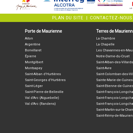
PLAN DU SITE
|
CONTACTEZ-NOUS
Porte de Maurienne
Terres de Maurien
Aiton
La Chambre
Argentine
La Chapelle
Bonvillaret
Les Chavannes-en-Mau
Épierre
Notre-Dame-du-Cruet
Montgilbert
Saint-Alban-des-Villards
Montsapey
Saint-Avre
Saint-Alban d'Hurtières
Saint-Colomban-des-Vil
Saint-Georges d'Hurtières
Sainte-Marie-de-Cuines
Saint-Léger
Saint-Etienne-de-Cuine
Saint-Pierre-de-Belleville
Saint-François-Longc
Val d'Arc (Aiguebelle)
Saint-François-Longch
Val d'Arc (Randens)
Saint-François-Longch
Saint-Martin-sur-la-Ch
Saint-Rémy-de-Maurie