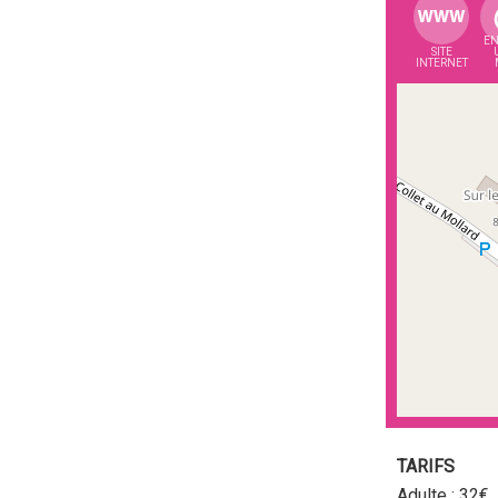
EN
SITE
INTERNET
TARIFS
Adulte : 32€