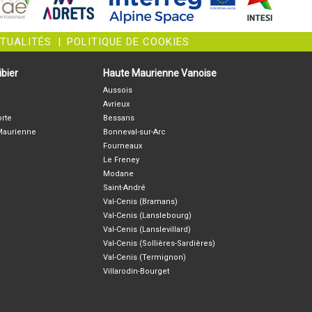
CTUALITÉS
|
POLITIQUE DE COOKIES
bier
Haute Maurienne Vanoise
Aussois
Avrieux
orte
Bessans
-Maurienne
Bonneval-sur-Arc
Fourneaux
Le Freney
Modane
Saint-André
Val-Cenis (Bramans)
Val-Cenis (Lanslebourg)
Val-Cenis (Lanslevillard)
Val-Cenis (Sollières-Sardières)
Val-Cenis (Termignon)
Villarodin-Bourget