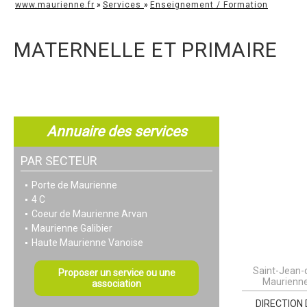
www.maurienne.fr
»
Services
»
Enseignement / Formation
MATERNELLE ET PRIMAIRE
Annuaire des services
PAR SECTEUR
Porte de Maurienne
4 C
Coeur de Maurienne Arvan
Maurienne Galibier
Haute Maurienne Vanoise
Saint-Jean-
Proposer un service ou une
Maurienn
association
DIRECTION 