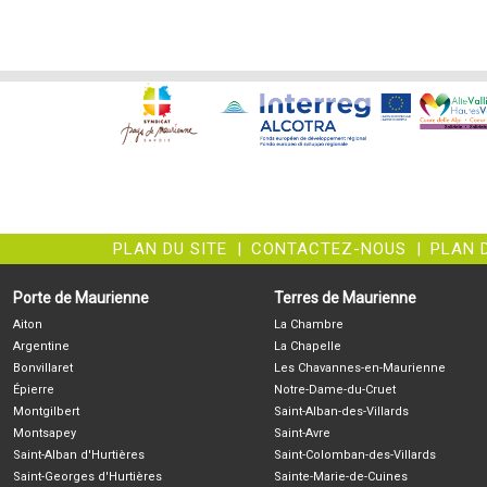
PLAN DU SITE
|
CONTACTEZ-NOUS
|
PLAN 
Porte de Maurienne
Terres de Maurienne
Aiton
La Chambre
Argentine
La Chapelle
Bonvillaret
Les Chavannes-en-Maurienne
Épierre
Notre-Dame-du-Cruet
Montgilbert
Saint-Alban-des-Villards
Montsapey
Saint-Avre
Saint-Alban d'Hurtières
Saint-Colomban-des-Villards
Saint-Georges d'Hurtières
Sainte-Marie-de-Cuines