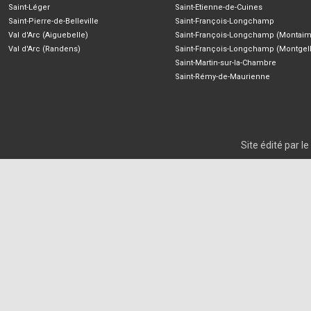
Saint-Léger
Saint-Etienne-de-Cuines
Saint-Pierre-de-Belleville
Saint-François-Longchamp
Val d'Arc (Aiguebelle)
Saint-François-Longchamp (Montaim
Val d'Arc (Randens)
Saint-François-Longchamp (Montgell
Saint-Martin-sur-la-Chambre
Saint-Rémy-de-Maurienne
Site édité par 