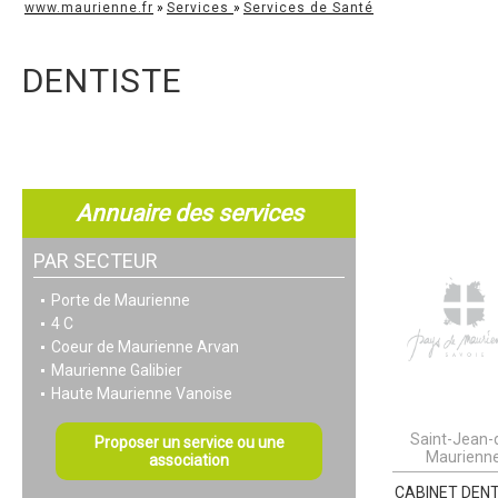
www.maurienne.fr
»
Services
»
Services de Santé
DENTISTE
Annuaire des services
PAR SECTEUR
Porte de Maurienne
4 C
Coeur de Maurienne Arvan
Maurienne Galibier
Haute Maurienne Vanoise
Saint-Jean-
Proposer un service ou une
Maurienn
association
CABINET DEN