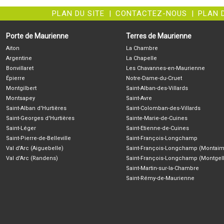
PLAN DU SITE
|
CONTACTEZ-NOUS
|
PLAN 
Porte de Maurienne
Terres de Maurienne
Aiton
La Chambre
Argentine
La Chapelle
Bonvillaret
Les Chavannes-en-Maurienne
Épierre
Notre-Dame-du-Cruet
Montgilbert
Saint-Alban-des-Villards
Montsapey
Saint-Avre
Saint-Alban d'Hurtières
Saint-Colomban-des-Villards
Saint-Georges d'Hurtières
Sainte-Marie-de-Cuines
Saint-Léger
Saint-Etienne-de-Cuines
Saint-Pierre-de-Belleville
Saint-François-Longchamp
Val d'Arc (Aiguebelle)
Saint-François-Longchamp (Montaim
Val d'Arc (Randens)
Saint-François-Longchamp (Montgell
Saint-Martin-sur-la-Chambre
Saint-Rémy-de-Maurienne