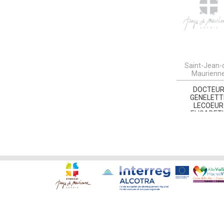
Saint-Jean-
Maurienn
DOCTEU
GENELETTI
LECOEUR
ELISABET