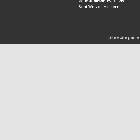
Saint-Martin-sur-la-Chambre
Saint-Rémy-de-Maurienne
Site édité par 