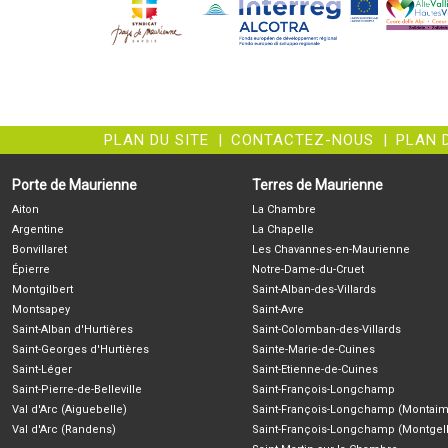
PLAN DU SITE
|
CONTACTEZ-NOUS
|
PLAN 
Porte de Maurienne
Terres de Maurienne
Aiton
La Chambre
Argentine
La Chapelle
Bonvillaret
Les Chavannes-en-Maurienne
Épierre
Notre-Dame-du-Cruet
Montgilbert
Saint-Alban-des-Villards
Montsapey
Saint-Avre
Saint-Alban d'Hurtières
Saint-Colomban-des-Villards
Saint-Georges d'Hurtières
Sainte-Marie-de-Cuines
Saint-Léger
Saint-Etienne-de-Cuines
Saint-Pierre-de-Belleville
Saint-François-Longchamp
Val d'Arc (Aiguebelle)
Saint-François-Longchamp (Montaim
Val d'Arc (Randens)
Saint-François-Longchamp (Montgell