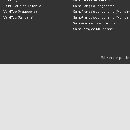
Saint-Léger
Saint-Etienne-de-Cuines
Saint-Pierre-de-Belleville
Saint-François-Longchamp
Val d'Arc (Aiguebelle)
Saint-François-Longchamp (Montaim
Val d'Arc (Randens)
Saint-François-Longchamp (Montgell
Saint-Martin-sur-la-Chambre
Saint-Rémy-de-Maurienne
Site édité par 