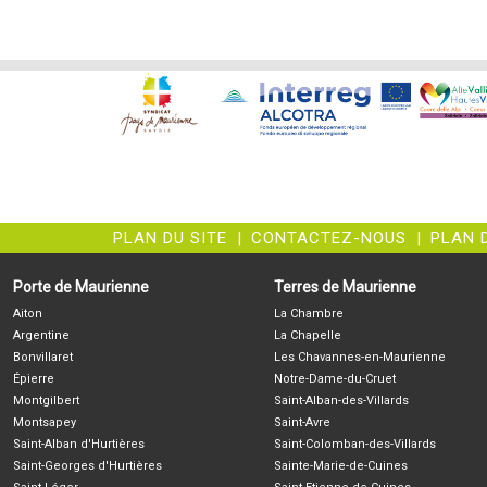
PLAN DU SITE
|
CONTACTEZ-NOUS
|
PLAN 
Porte de Maurienne
Terres de Maurienne
Aiton
La Chambre
Argentine
La Chapelle
Bonvillaret
Les Chavannes-en-Maurienne
Épierre
Notre-Dame-du-Cruet
Montgilbert
Saint-Alban-des-Villards
Montsapey
Saint-Avre
Saint-Alban d'Hurtières
Saint-Colomban-des-Villards
Saint-Georges d'Hurtières
Sainte-Marie-de-Cuines