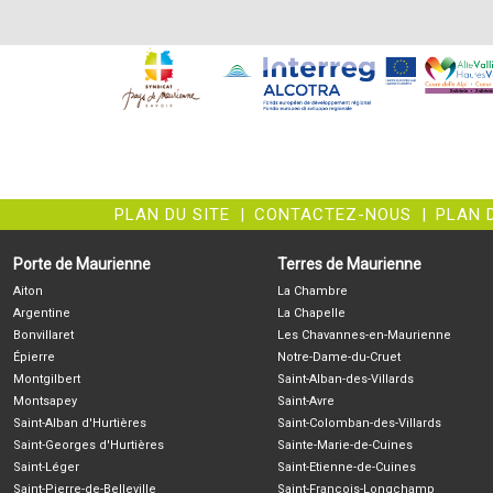
PLAN DU SITE
|
CONTACTEZ-NOUS
|
PLAN 
Porte de Maurienne
Terres de Maurienne
Aiton
La Chambre
Argentine
La Chapelle
Bonvillaret
Les Chavannes-en-Maurienne
Épierre
Notre-Dame-du-Cruet
Montgilbert
Saint-Alban-des-Villards
Montsapey
Saint-Avre
Saint-Alban d'Hurtières
Saint-Colomban-des-Villards
Saint-Georges d'Hurtières
Sainte-Marie-de-Cuines
Saint-Léger
Saint-Etienne-de-Cuines
Saint-Pierre-de-Belleville
Saint-François-Longchamp