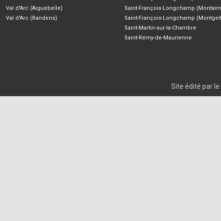
Val d'Arc (Aiguebelle)
Saint-François-Longchamp (Montaim
Val d'Arc (Randens)
Saint-François-Longchamp (Montgell
Saint-Martin-sur-la-Chambre
Saint-Rémy-de-Maurienne
Site édité par 