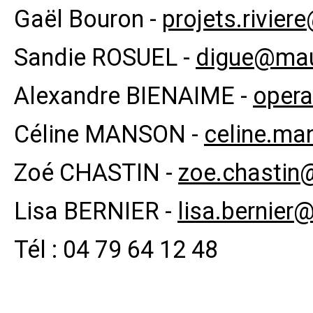
Gaël Bouron -
projets.rivier
Sandie ROSUEL -
digue@mau
Alexandre BIENAIME -
opera
Céline MANSON -
celine.ma
Zoé CHASTIN -
zoe.chastin
Lisa BERNIER -
lisa.bernier
Tél : 04 79 64 12 48