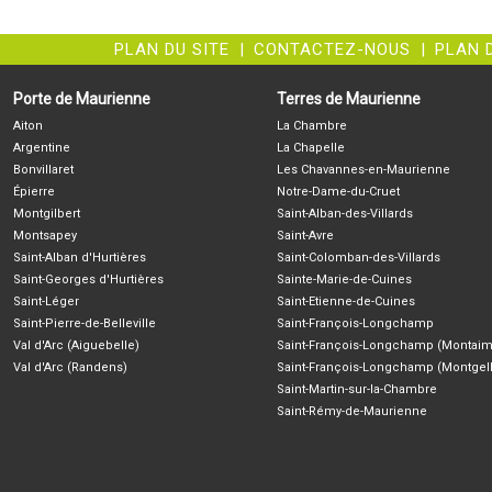
PLAN DU SITE
|
CONTACTEZ-NOUS
|
PLAN 
Porte de Maurienne
Terres de Maurienne
Aiton
La Chambre
Argentine
La Chapelle
Bonvillaret
Les Chavannes-en-Maurienne
Épierre
Notre-Dame-du-Cruet
Montgilbert
Saint-Alban-des-Villards
Montsapey
Saint-Avre
Saint-Alban d'Hurtières
Saint-Colomban-des-Villards
Saint-Georges d'Hurtières
Sainte-Marie-de-Cuines
Saint-Léger
Saint-Etienne-de-Cuines
Saint-Pierre-de-Belleville
Saint-François-Longchamp
Val d'Arc (Aiguebelle)
Saint-François-Longchamp (Montaim
Val d'Arc (Randens)
Saint-François-Longchamp (Montgell
Saint-Martin-sur-la-Chambre
Saint-Rémy-de-Maurienne