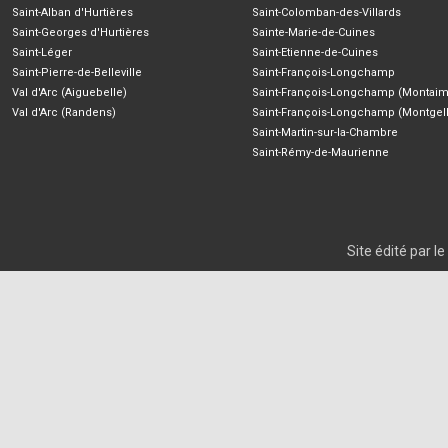
Saint-Alban d'Hurtières
Saint-Colomban-des-Villards
Saint-Georges d'Hurtières
Sainte-Marie-de-Cuines
Saint-Léger
Saint-Etienne-de-Cuines
Saint-Pierre-de-Belleville
Saint-François-Longchamp
Val d'Arc (Aiguebelle)
Saint-François-Longchamp (Montaim
Val d'Arc (Randens)
Saint-François-Longchamp (Montgell
Saint-Martin-sur-la-Chambre
Saint-Rémy-de-Maurienne
Site édité par 