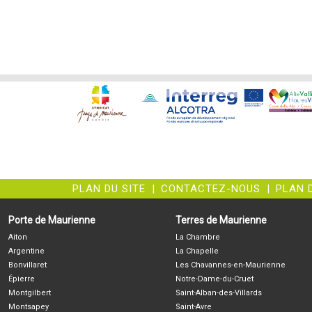
PLAN DU SITE
|
CONTACTEZ-NOUS
|
PLAN 
Porte de Maurienne
Terres de Maurienne
Aiton
La Chambre
Argentine
La Chapelle
Bonvillaret
Les Chavannes-en-Maurienne
Épierre
Notre-Dame-du-Cruet
Montgilbert
Saint-Alban-des-Villards
Montsapey
Saint-Avre