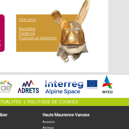
Sites amis
Newsletter
Facebook
Proposer un évènement
CTUALITÉS
|
POLITIQUE DE COOKIES
bier
Haute Maurienne Vanoise
Aussois
Avrieux