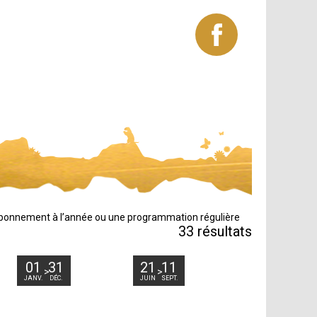
 abonnement à l’année ou une programmation régulière
33
résultats
01
31
21
11
JANV.
DÉC.
JUIN
SEPT.