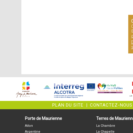
C
0
c
E
s
PLAN DU SITE
|
CONTACTEZ-NOUS
Porte de Maurienne
Terres de Maurien
Aiton
La Chambre
Argentine
La Chapelle