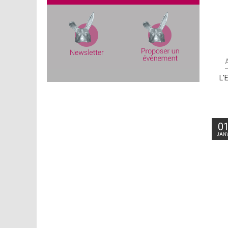
L'
0
JANV