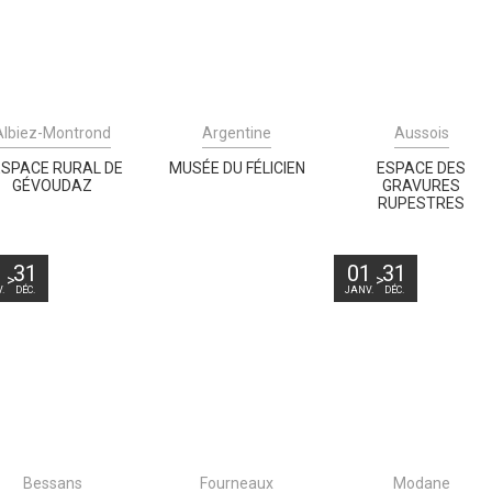
Albiez-Montrond
Argentine
Aussois
ESPACE RURAL DE
MUSÉE DU FÉLICIEN
ESPACE DES
GÉVOUDAZ
GRAVURES
RUPESTRES
1
31
01
31
.
DÉC.
JANV.
DÉC.
Bessans
Fourneaux
Modane