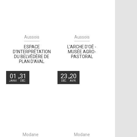
Aussois
Aussois
ESPACE
L'ARCHE D'OÉ -
D'INTERPRÉTATION
MUSÉE AGRO-
DU BELVÉDÈRE DE
PASTORAL
PLAN D'AVAL
01
31
23
20
JANV.
DÉC.
DÉC.
AVR.
Modane
Modane