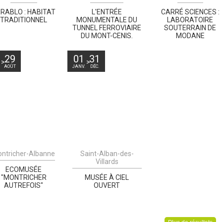
ERABLO : HABITAT
L'ENTRÉE
CARRÉ SCIENCES :
TRADITIONNEL
MONUMENTALE DU
LABORATOIRE
TUNNEL FERROVIAIRE
SOUTERRAIN DE
DU MONT-CENIS.
MODANE
4
29
01
31
.
AOÛT
JANV.
DÉC.
ntricher-Albanne
Saint-Alban-des-
Villards
ECOMUSÉE
"MONTRICHER
MUSÉE À CIEL
AUTREFOIS"
OUVERT