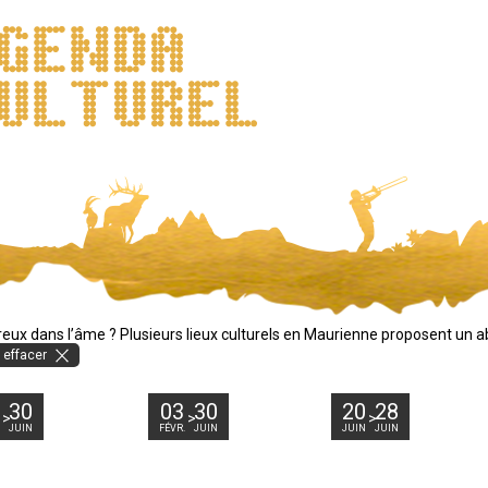
reux dans l’âme ? Plusieurs lieux culturels en Maurienne proposent un
 effacer
1
30
03
30
20
28
JUIN
FÉVR.
JUIN
JUIN
JUIN