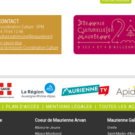
Plus de résultats
CONTACT
oordination Culture - SPM
4.79.64.12.48
ulture.patrimoine@maurienne.fr
n savoir plus
ur la mission Coordination Culture
|
PLAN D'ACCÈS
|
MENTIONS LÉGALES
|
TOUTES LES A
ne
Coeur de Maurienne Arvan
Maurienne Gali
Albiez-le-Jeune
Orelle
Albiez-Montrond
Saint-Martin d'Arc