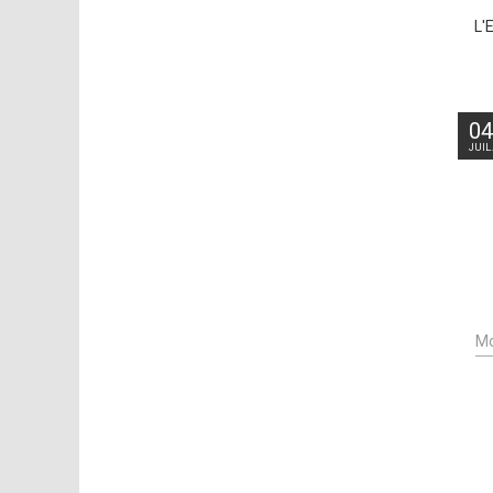
L'
0
JUIL
Mo