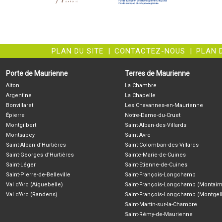
PLAN DU SITE
|
CONTACTEZ-NOUS
|
PLAN 
Porte de Maurienne
Terres de Maurienne
Aiton
La Chambre
Argentine
La Chapelle
Bonvillaret
Les Chavannes-en-Maurienne
Épierre
Notre-Dame-du-Cruet
Montgilbert
Saint-Alban-des-Villards
Montsapey
Saint-Avre
Saint-Alban d'Hurtières
Saint-Colomban-des-Villards
Saint-Georges d'Hurtières
Sainte-Marie-de-Cuines
Saint-Léger
Saint-Etienne-de-Cuines
Saint-Pierre-de-Belleville
Saint-François-Longchamp
Val d'Arc (Aiguebelle)
Saint-François-Longchamp (Montaim
Val d'Arc (Randens)
Saint-François-Longchamp (Montgell
Saint-Martin-sur-la-Chambre
Saint-Rémy-de-Maurienne