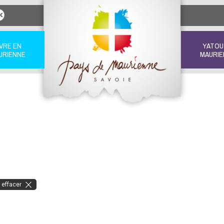
IVRE EN
YATOU
URIENNE
MAURIE
 effacer