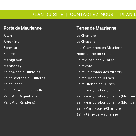
PLAN DU SITE
|
CONTACTEZ-NOUS
|
PLAN 
Porte de Maurienne
Terres de Maurienne
Aiton
La Chambre
Argentine
La Chapelle
Bonvillaret
Les Chavannes-en-Maurienne
Épierre
Notre-Dame-du-Cruet
Montgilbert
Saint-Alban-des-Villards
Montsapey
Saint-Avre
Saint-Alban d'Hurtières
Saint-Colomban-des-Villards
Saint-Georges d'Hurtières
Sainte-Marie-de-Cuines
Saint-Léger
Saint-Etienne-de-Cuines
Saint-Pierre-de-Belleville
Saint-François-Longchamp
Val d'Arc (Aiguebelle)
Saint-François-Longchamp (Montaim
Val d'Arc (Randens)
Saint-François-Longchamp (Montgell
Saint-Martin-sur-la-Chambre
Saint-Rémy-de-Maurienne