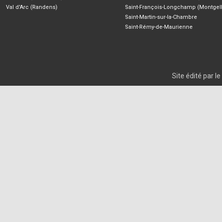
Val d'Arc (Randens)
Saint-François-Longchamp (Montgell
Saint-Martin-sur-la-Chambre
Saint-Rémy-de-Maurienne
Site édité par 