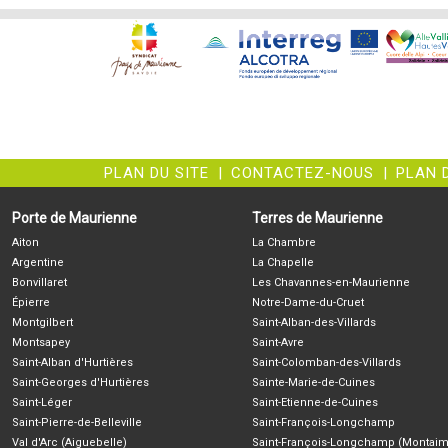
PLAN DU SITE
|
CONTACTEZ-NOUS
|
PLAN 
Porte de Maurienne
Terres de Maurienne
Aiton
La Chambre
Argentine
La Chapelle
Bonvillaret
Les Chavannes-en-Maurienne
Épierre
Notre-Dame-du-Cruet
Montgilbert
Saint-Alban-des-Villards
Montsapey
Saint-Avre
Saint-Alban d'Hurtières
Saint-Colomban-des-Villards
Saint-Georges d'Hurtières
Sainte-Marie-de-Cuines
Saint-Léger
Saint-Etienne-de-Cuines
Saint-Pierre-de-Belleville
Saint-François-Longchamp
Val d'Arc (Aiguebelle)
Saint-François-Longchamp (Montaim