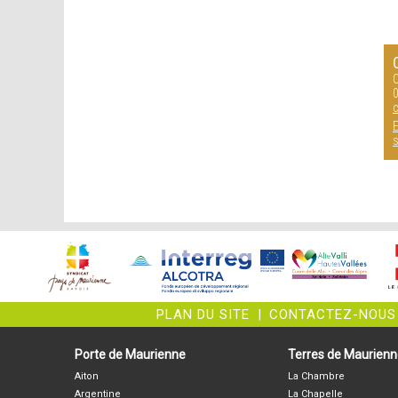
C
0
c
E
s
PLAN DU SITE
|
CONTACTEZ-NOUS
Porte de Maurienne
Terres de Maurien
Aiton
La Chambre
Argentine
La Chapelle