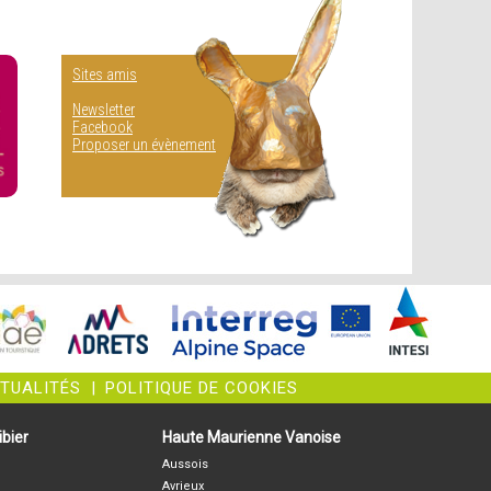
Sites amis
Newsletter
Facebook
Proposer un évènement
CTUALITÉS
|
POLITIQUE DE COOKIES
bier
Haute Maurienne Vanoise
Aussois
Avrieux