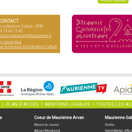
Plus de résultats
CONTACT
oordination Culture - SPM
4.79.64.12.48
ulture.patrimoine@maurienne.fr
n savoir plus
ur la mission Coordination Culture
|
PLAN D'ACCÈS
|
MENTIONS LÉGALES
|
TOUTES LES A
ne
Coeur de Maurienne Arvan
Maurienne Gali
Albiez-le-Jeune
Orelle
Albiez-Montrond
Saint-Martin d'Arc