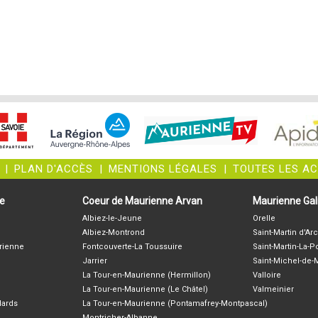
|
PLAN D'ACCÈS
|
MENTIONS LÉGALES
|
TOUTES LES A
ne
Coeur de Maurienne Arvan
Maurienne Gali
Albiez-le-Jeune
Orelle
Albiez-Montrond
Saint-Martin d'Arc
rienne
Fontcouverte-La Toussuire
Saint-Martin-La-P
Jarrier
Saint-Michel-de
La Tour-en-Maurienne (Hermillon)
Valloire
La Tour-en-Maurienne (Le Châtel)
Valmeinier
lards
La Tour-en-Maurienne (Pontamafrey-Montpascal)
Montricher-Albanne