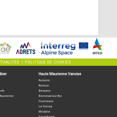
CTUALITÉS
|
POLITIQUE DE COOKIES
bier
Haute Maurienne Vanoise
Aussois
Avrieux
orte
Bessans
-Maurienne
Bonneval-sur-Arc
Fourneaux
Le Freney
Modane
Saint-André