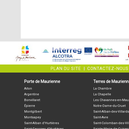
PLAN DU SITE
|
CONTACTEZ-NOUS
Porte de Maurienne
Terres de Maurien
Aiton
La Chambre
Argentine
La Chapelle
Bonvillaret
Les Chavannes-en-Mau
Épierre
Notre-Dame-du-Cruet
Montgilbert
Saint-Alban-des-Villards
Montsapey
Saint-Avre
Saint-Alban d'Hurtières
Saint-Colomban-des-Vil
Saint-Georges d'Hurtières
Sainte-Marie-de-Cuines