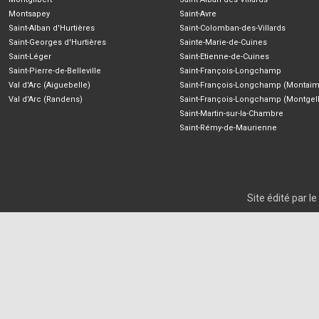
Montsapey
Saint-Avre
Saint-Alban d'Hurtières
Saint-Colomban-des-Villards
Saint-Georges d'Hurtières
Sainte-Marie-de-Cuines
Saint-Léger
Saint-Etienne-de-Cuines
Saint-Pierre-de-Belleville
Saint-François-Longchamp
Val d'Arc (Aiguebelle)
Saint-François-Longchamp (Montaim
Val d'Arc (Randens)
Saint-François-Longchamp (Montgell
Saint-Martin-sur-la-Chambre
Saint-Rémy-de-Maurienne
Site édité par 