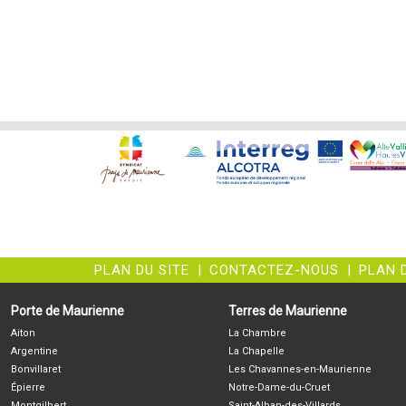
PLAN DU SITE
|
CONTACTEZ-NOUS
|
PLAN 
Porte de Maurienne
Terres de Maurienne
Aiton
La Chambre
Argentine
La Chapelle
Bonvillaret
Les Chavannes-en-Maurienne
Épierre
Notre-Dame-du-Cruet
Montgilbert
Saint-Alban-des-Villards