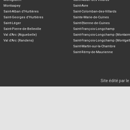
Montsapey
Saint-Avre
Saint-Alban d'Hurtières
Saint-Colomban-des-Villards
Saint-Georges d'Hurtières
Sainte-Marie-de-Cuines
Saint-Léger
Saint-Etienne-de-Cuines
Saint-Pierre-de-Belleville
Saint-François-Longchamp
Val d'Arc (Aiguebelle)
Saint-François-Longchamp (Montaim
Val d'Arc (Randens)
Saint-François-Longchamp (Montgell
Saint-Martin-sur-la-Chambre
Saint-Rémy-de-Maurienne
Site édité par 