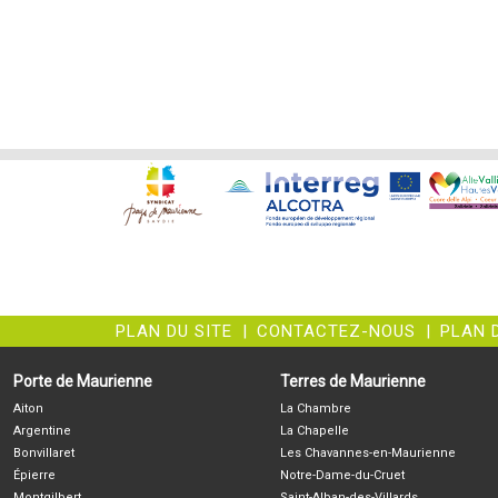
PLAN DU SITE
|
CONTACTEZ-NOUS
|
PLAN 
Porte de Maurienne
Terres de Maurienne
Aiton
La Chambre
Argentine
La Chapelle
Bonvillaret
Les Chavannes-en-Maurienne
Épierre
Notre-Dame-du-Cruet
Montgilbert
Saint-Alban-des-Villards