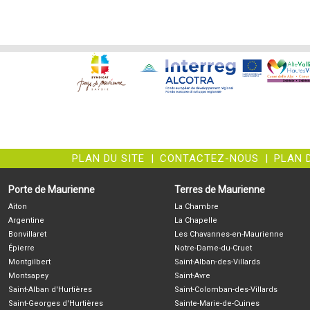
PLAN DU SITE
|
CONTACTEZ-NOUS
|
PLAN 
Porte de Maurienne
Terres de Maurienne
Aiton
La Chambre
Argentine
La Chapelle
Bonvillaret
Les Chavannes-en-Maurienne
Épierre
Notre-Dame-du-Cruet
Montgilbert
Saint-Alban-des-Villards
Montsapey
Saint-Avre
Saint-Alban d'Hurtières
Saint-Colomban-des-Villards
Saint-Georges d'Hurtières
Sainte-Marie-de-Cuines