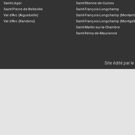
Saint-Léger
Saint-Etienne-de-Cuines
Saint-Pierre-de-Belleville
Saint-François-Longchamp
Val d'Arc (Aiguebelle)
Saint-François-Longchamp (Montaim
Val d'Arc (Randens)
Saint-François-Longchamp (Montgell
Saint-Martin-sur-la-Chambre
Saint-Rémy-de-Maurienne
Site édité par 