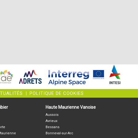
CTUALITÉS
|
POLITIQUE DE COOKIES
bier
Haute Maurienne Vanoise
Aussois
Avrieux
orte
Bessans
-Maurienne
Bonneval-sur-Arc