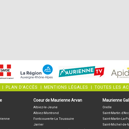
|
PLAN D'ACCÈS
|
MENTIONS LÉGALES
|
TOUTES LES A
ne
Coeur de Maurienne Arvan
Maurienne Gali
Albiez-le-Jeune
Orelle
Albiez-Montrond
Saint-Martin d'Arc
rienne
Fontcouverte-La Toussuire
Saint-Martin-La-P
Jarrier
Saint-Michel-de