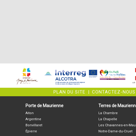
PLAN DU SITE
|
CONTACTEZ-NOUS
Porte de Maurienne
Terres de Maurien
Aiton
La Chambre
Argentine
La Chapelle
Bonvillaret
Les Chavannes-en-Mau
Épierre
Notre-Dame-du-Cruet