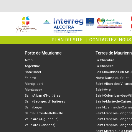
PLAN DU SITE
|
CONTACTEZ-NOUS
Porte de Maurienne
Terres de Maurien
Aiton
La Chambre
Argentine
La Chapelle
Bonvillaret
Les Chavannes-en-Mau
Épierre
Notre-Dame-du-Cruet
Montgilbert
Saint-Alban-des-Villards
Montsapey
Saint-Avre
Saint-Alban d'Hurtières
Saint-Colomban-des-Vil
Saint-Georges d'Hurtières
Sainte-Marie-de-Cuines
Saint-Léger
Saint-Etienne-de-Cuine
Saint-Pierre-de-Belleville
Saint-François-Longc
Val d'Arc (Aiguebelle)
Saint-François-Longch
Val d'Arc (Randens)
Saint-François-Longch
Saint-Martin-sur-la-Ch