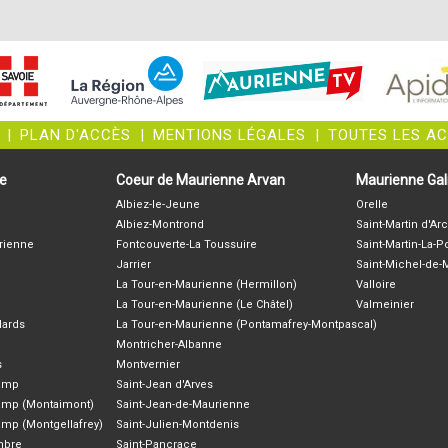
|
PLAN D'ACCÈS
|
MENTIONS LÉGALES
|
TOUTES LES A
ne
Coeur de Maurienne Arvan
Maurienne Gali
Albiez-le-Jeune
Orelle
Albiez-Montrond
Saint-Martin d'Arc
rienne
Fontcouverte-La Toussuire
Saint-Martin-La-P
Jarrier
Saint-Michel-de
La Tour-en-Maurienne (Hermillon)
Valloire
La Tour-en-Maurienne (Le Châtel)
Valmeinier
lards
La Tour-en-Maurienne (Pontamafrey-Montpascal)
Montricher-Albanne
s
Montvernier
hamp
Saint-Jean d'Arves
amp (Montaimont)
Saint-Jean-de-Maurienne
amp (Montgellafrey)
Saint-Julien-Montdenis
ambre
Saint-Pancrace