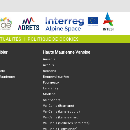
CTUALITÉS
|
POLITIQUE DE COOKIES
bier
Haute Maurienne Vanoise
Aussois
Avrieux
orte
Bessans
-Maurienne
Bonneval-sur-Arc
Fourneaux
Le Freney
Modane
Saint-André
Val-Cenis (Bramans)
Val-Cenis (Lanslebourg)
Val-Cenis (Lanslevillard)
Val-Cenis (Sollières-Sardières)
Val-Cenis (Termignon)