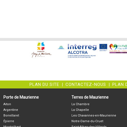
PLAN DU SITE
|
CONTACTEZ-NOUS
|
PLAN 
Porte de Maurienne
Terres de Maurienne
Aiton
La Chambre
Argentine
La Chapelle
Bonvillaret
Les Chavannes-en-Maurienne
Épierre
Notre-Dame-du-Cruet
Montgilbert
Saint-Alban-des-Villards