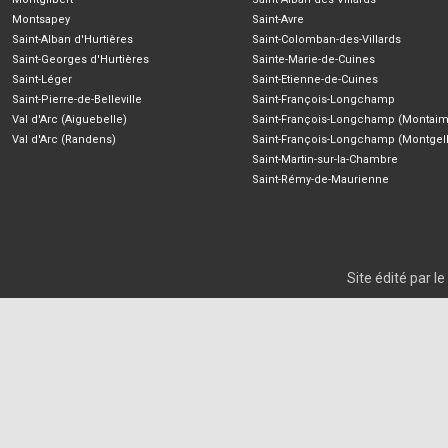
Montsapey
Saint-Avre
Saint-Alban d'Hurtières
Saint-Colomban-des-Villards
Saint-Georges d'Hurtières
Sainte-Marie-de-Cuines
Saint-Léger
Saint-Etienne-de-Cuines
Saint-Pierre-de-Belleville
Saint-François-Longchamp
Val d'Arc (Aiguebelle)
Saint-François-Longchamp (Montaim
Val d'Arc (Randens)
Saint-François-Longchamp (Montgell
Saint-Martin-sur-la-Chambre
Saint-Rémy-de-Maurienne
Site édité par 