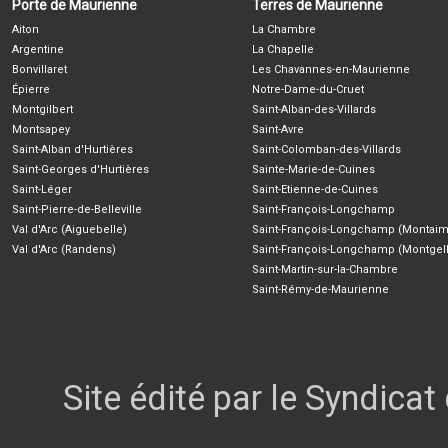
Porte de Maurienne
Terres de Maurienne
Aiton
La Chambre
Argentine
La Chapelle
Bonvillaret
Les Chavannes-en-Maurienne
Épierre
Notre-Dame-du-Cruet
Montgilbert
Saint-Alban-des-Villards
Montsapey
Saint-Avre
Saint-Alban d'Hurtières
Saint-Colomban-des-Villards
Saint-Georges d'Hurtières
Sainte-Marie-de-Cuines
Saint-Léger
Saint-Etienne-de-Cuines
Saint-Pierre-de-Belleville
Saint-François-Longchamp
Val d'Arc (Aiguebelle)
Saint-François-Longchamp (Montaim
Val d'Arc (Randens)
Saint-François-Longchamp (Montgell
Saint-Martin-sur-la-Chambre
Saint-Rémy-de-Maurienne
Site édité par le Syndica