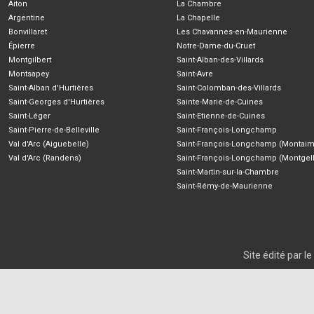
Aiton
La Chambre
Argentine
La Chapelle
Bonvillaret
Les Chavannes-en-Maurienne
Épierre
Notre-Dame-du-Cruet
Montgilbert
Saint-Alban-des-Villards
Montsapey
Saint-Avre
Saint-Alban d'Hurtières
Saint-Colomban-des-Villards
Saint-Georges d'Hurtières
Sainte-Marie-de-Cuines
Saint-Léger
Saint-Etienne-de-Cuines
Saint-Pierre-de-Belleville
Saint-François-Longchamp
Val d'Arc (Aiguebelle)
Saint-François-Longchamp (Montaim
Val d'Arc (Randens)
Saint-François-Longchamp (Montgell
Saint-Martin-sur-la-Chambre
Saint-Rémy-de-Maurienne
Site édité par 