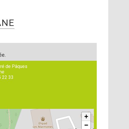
ANE
ée.
Pré de Pâques
ne
5 22 33
+
−