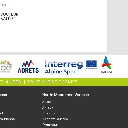
ane
: DOCTEUR
 VALÉRIE
CTUALITÉS
|
POLITIQUE DE COOKIES
bier
Haute Maurienne Vanoise
Aussois
Avrieux
orte
Bessans
-Maurienne
Bonneval-sur-Arc
Fourneaux