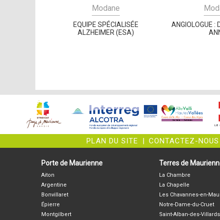
Modane
Mod
EQUIPE SPÉCIALISÉE
ANGIOLOGUE : 
ALZHEIMER (ESA)
AN
PLAN DU SITE
|
CONTACTEZ-NOUS
Porte de Maurienne
Terres de Maurien
Aiton
La Chambre
Argentine
La Chapelle
Bonvillaret
Les Chavannes-en-Mau
Épierre
Notre-Dame-du-Cruet
Montgilbert
Saint-Alban-des-Villards