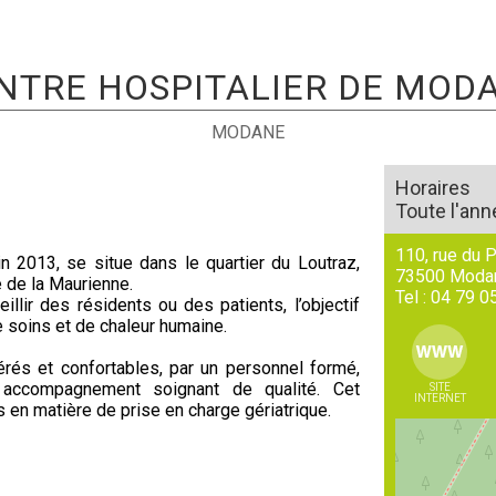
NTRE HOSPITALIER DE MOD
MODANE
Horaires
Toute l'ann
110, rue du 
n 2013, se situe dans le quartier du Loutraz,
73500
Moda
e de la Maurienne.
Tel :
04 79 0
llir des résidents ou des patients, l’objectif
e soins et de chaleur humaine.
rés et confortables, par un personnel formé,
 accompagnement soignant de qualité. Cet
SITE
INTERNET
n matière de prise en charge gériatrique.