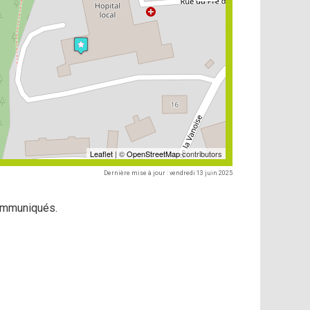
Leaflet
| ©
OpenStreetMap
contributors
Dernière mise à jour : vendredi 13 juin 2025
ommuniqués.