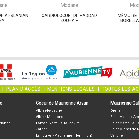
ane
Modane
Mod
DR ARSLANIAN
CARDIOLOGUE : DR HADDAD
MÉMOIRE 
NA
ZOUHAIR
BORELLA
|
PLAN D'ACCÈS
|
MENTIONS LÉGALES
|
TOUTES LES A
ne
Coeur de Maurienne Arvan
Maurienne Gali
Albiez-le-Jeune
Orelle
Albiez-Montrond
Saint-Martin d'Arc
rienne
Fontcouverte-La Toussuire
Saint-Martin-La-P
Jarrier
Saint-Michel-de
La Tour-en-Maurienne (Hermillon)
Valloire