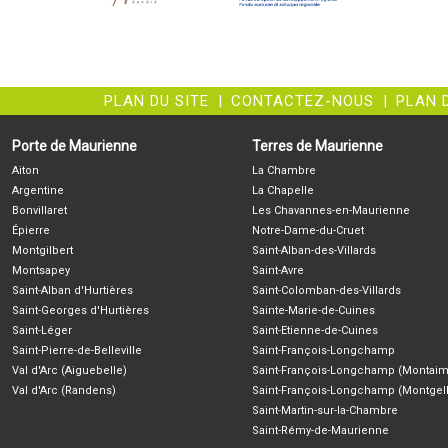
PLAN DU SITE
|
CONTACTEZ-NOUS
|
PLAN 
Porte de Maurienne
Terres de Maurienne
Aiton
La Chambre
Argentine
La Chapelle
Bonvillaret
Les Chavannes-en-Maurienne
Épierre
Notre-Dame-du-Cruet
Montgilbert
Saint-Alban-des-Villards
Montsapey
Saint-Avre
Saint-Alban d'Hurtières
Saint-Colomban-des-Villards
Saint-Georges d'Hurtières
Sainte-Marie-de-Cuines
Saint-Léger
Saint-Etienne-de-Cuines
Saint-Pierre-de-Belleville
Saint-François-Longchamp
Val d'Arc (Aiguebelle)
Saint-François-Longchamp (Montaim
Val d'Arc (Randens)
Saint-François-Longchamp (Montgell
Saint-Martin-sur-la-Chambre
Saint-Rémy-de-Maurienne