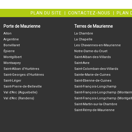
PLAN DU SITE
|
CONTACTEZ-NOUS
|
PLAN 
Porte de Maurienne
Terres de Maurienne
Aiton
La Chambre
Argentine
La Chapelle
Bonvillaret
Les Chavannes-en-Maurienne
Épierre
Notre-Dame-du-Cruet
Montgilbert
Saint-Alban-des-Villards
Montsapey
Saint-Avre
Saint-Alban d'Hurtières
Saint-Colomban-des-Villards
Saint-Georges d'Hurtières
Sainte-Marie-de-Cuines
Saint-Léger
Saint-Etienne-de-Cuines
Saint-Pierre-de-Belleville
Saint-François-Longchamp
Val d'Arc (Aiguebelle)
Saint-François-Longchamp (Montaim
Val d'Arc (Randens)
Saint-François-Longchamp (Montgell
Saint-Martin-sur-la-Chambre
Saint-Rémy-de-Maurienne